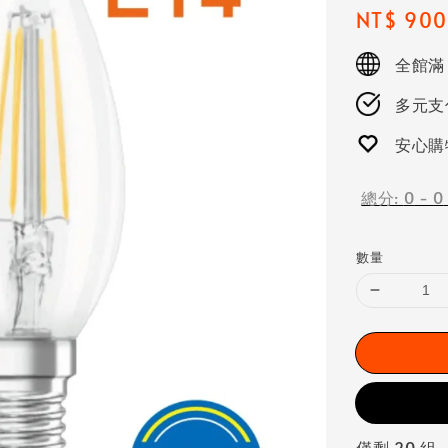
Regular
NT$ 900
price
全館滿
多元支付
安心購
總分:
0
-
0
數量
僅剩 20 組