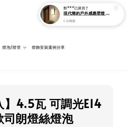
現代簡約戶外感應壁燈 自動亮燈 防潑水設計
1 小時前
登入
購物車
燈泡/燈管
燈飾安裝案例分享
】4.5瓦 可調光E14
D歐司朗燈絲燈泡