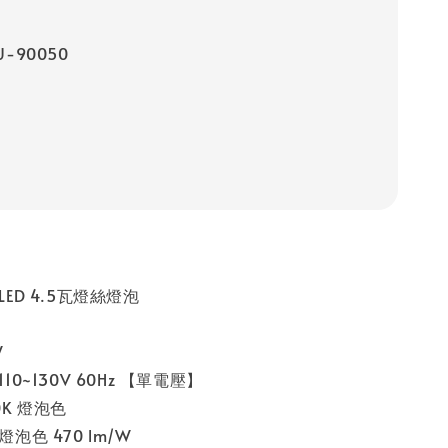
-90050
LED 4.5瓦燈絲燈泡
W
110~130V 60Hz 【單電壓】
0K 燈泡色
燈泡色 470 lm/W