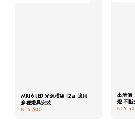
出清價【
MR16 LED 光源模組 12瓦 適用
燈 不斷
多種燈具安裝
Regula
NT$ 50
Regular
NT$ 300
price
price