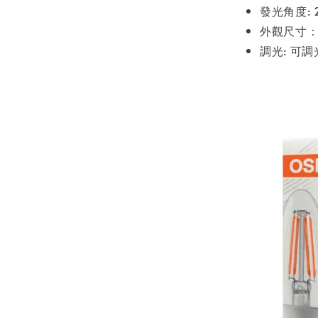
發光角度: 
外觀尺寸：直
調光: 可調