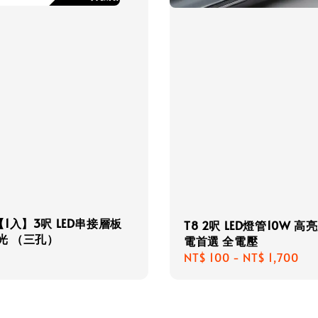
1入】3呎 LED串接層板
T8 2呎 LED燈管10W 高
光 （三孔）
電首選 全電壓
r
Regular
NT$ 100
-
NT$ 1,700
price