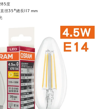
285度
徑35*總長117 mm
光