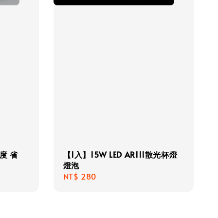
亮度 省
【1入】15W LED AR111散光杯燈
燈泡
Regular
NT$ 280
price