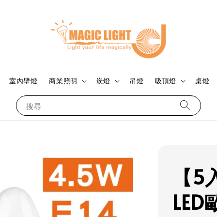
室內壁燈
商業照明
崁燈
吊燈
吸頂燈
桌燈
搜尋
【5入
LE