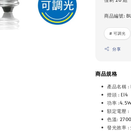
商品編號: BU
# 可調光
分享
商品規格
產品名稱 : 
燈頭 : E14
功率 :4.5
額定電壓 : 
色溫: 270
發光效率 : 