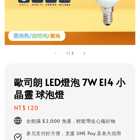
1
/
2
歐司朗 LED燈泡 7W E14 小
晶靈 球泡燈
Regular
NT$ 120
price
全館滿 $2,000 免運，輕鬆帶走心儀好物
多元支付好方便，支援 LINE Pay 及各大信用