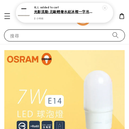
有人
added to cart
光影流動 北歐輕奢水紋冰褶一字吊燈 150cm 現代極簡黑 中島吧檯餐廳燈
2 小時前
搜尋