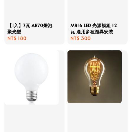
【1入】7瓦 AR70燈泡
MR16 LED 光源模組 12
聚光型
瓦 適用多種燈具安裝
Regular
NT$ 180
Regular
NT$ 300
price
price