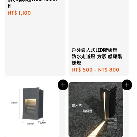
H
Regular
NT$ 1,100
price
戶外嵌入式LED階梯燈
防水走道燈 方形 感應階
梯燈
Regular
NT$ 500
-
NT$ 800
price