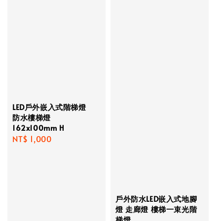
LED戶外嵌入式階梯燈
防水樓梯燈
162x100mm H
Regular
NT$ 1,000
price
戶外防水LED嵌入式地腳
燈 走廊燈 樓梯一束光階
梯燈