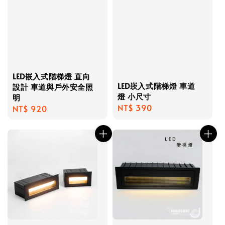
LED嵌入式階梯燈 直向
LED崁入式階梯燈 車道
設計 車道與戶外安全照
燈 小尺寸
明
Regular
NT$ 390
Regular
NT$ 920
price
price