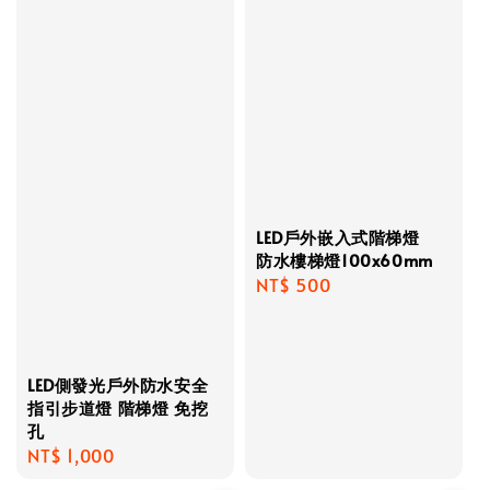
LED戶外嵌入式階梯燈
防水樓梯燈100x60mm
Regular
NT$ 500
price
LED側發光戶外防水安全
指引步道燈 階梯燈 免挖
孔
Regular
NT$ 1,000
price