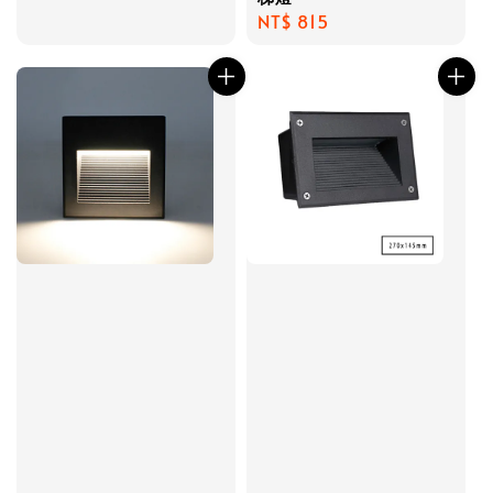
Regular
NT$ 815
price