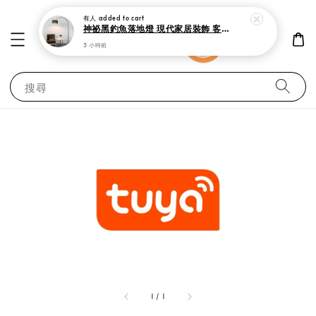
有人
added to cart
神祕黑釣魚落地燈 現代家居裝飾 客廳 書房與臥室立燈
3 小時前
搜尋
1
/
1