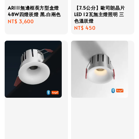
AR111無邊框長方型盒燈
【7.5公分】歐司朗晶片
48W四燈崁燈 黑.白兩色
LED 12瓦無主燈照明 三
色溫崁燈
Regular
NT$ 3,600
Regular
NT$ 450
price
price