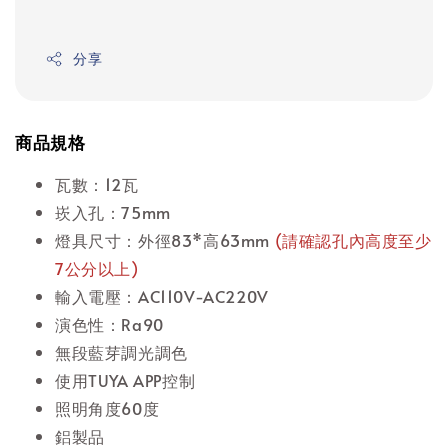
分享
商品規格
瓦數：12瓦
崁入孔：75mm
燈具尺寸：外徑83*高63mm
(請確認孔內高度至少
7公分以上)
輸入電壓：AC110V-AC220V
演色性：Ra90
無段藍芽調光調色
使用TUYA APP控制
照明角度60度
鋁製品