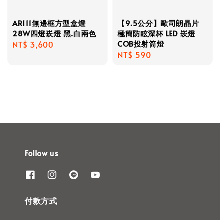
AR111無邊框方型盒燈
【9.5公分】歐司朗晶片
28W四燈崁燈 黑.白兩色
極簡防眩深杯 LED 崁燈
COB投射筒燈
Regular
NT$ 3,600
Regular
NT$ 590
price
price
Follow us
付款方式