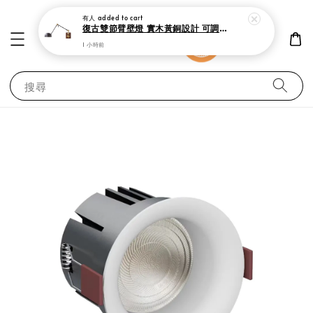
有人
added to cart
復古雙節臂壁燈 實木黃銅設計 可調式工作閱讀燈
1 小時前
搜尋