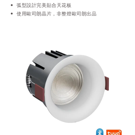
弧型設計完美貼合天花板
使用歐司朗晶片，非整燈歐司朗出品