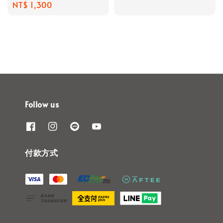
Regular
NT$ 1,300
price
price
Follow us
付款方式