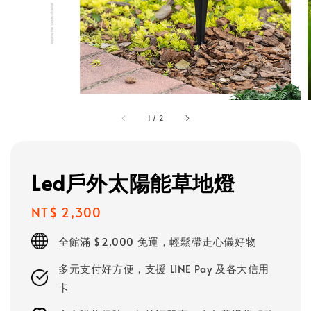
1
/
2
Led戶外太陽能草地燈
Regular
NT$ 2,300
price
全館滿 $2,000 免運，輕鬆帶走心儀好物
多元支付好方便，支援 LINE Pay 及各大信用
卡