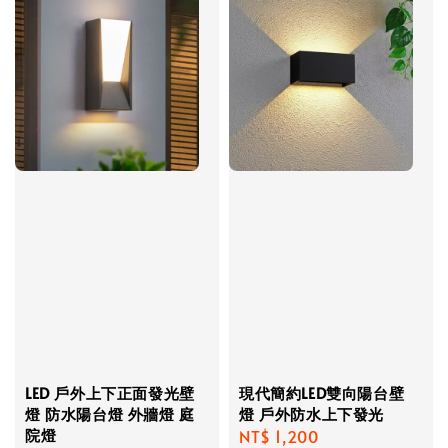
LED 戶外上下正面發光壁
現代簡約LED雙向陽台壁
燈 防水陽台燈 外牆燈 庭
燈 戶外防水上下發光
院燈
Regular
NT$ 1,200