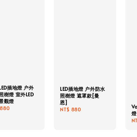
LED插地燈 户外
LED插地燈 户外防水
照樹燈 室外LED
照樹燈 遮罩款[曼
景觀燈
恩]
V
lar
 880
Regular
NT$ 880
燈
e
price
Re
N
pr