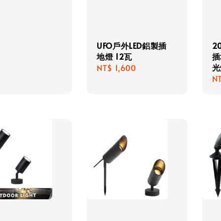
UFO戶外LED鋁製插
2
地燈 12瓦
插
光
Regular
NT$ 1,600
Re
N
price
pr