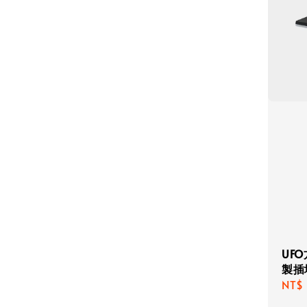
UF
製插
Regu
NT$ 
pric