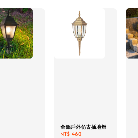
全鋁戶外仿古插地燈
Regular
NT$ 460