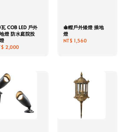
0瓦 COB LED 戶外
傘帽戶外矮燈 插地
地燈 防水庭院投
燈
燈
Regular
NT$ 1,560
gular
T$ 2,000
price
ice