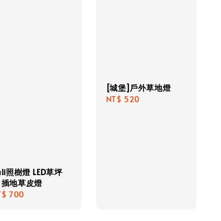
[城堡]戶外草地燈
Regular
NT$ 520
price
ali照樹燈 LED草坪
 插地草皮燈
gular
T$ 700
ice