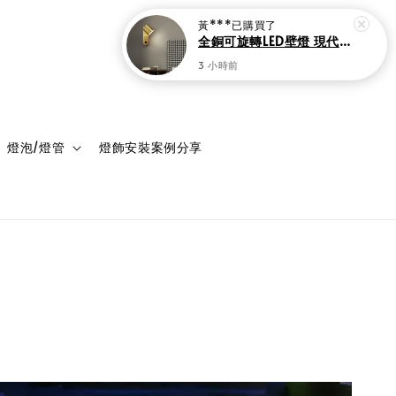
登入
購物車
燈泡/燈管
燈飾安裝案例分享