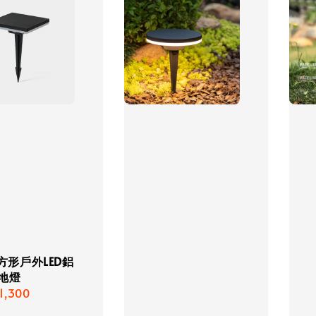
O方形戶外LED鋁
地燈
lar
1,300
e