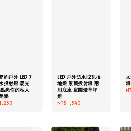
約戶外 LED 7
LED 戶外防水12瓦插
太
水投射燈 暖光
地燈 景觀投射燈 兩
燈
 點亮你的私人
用底座 庭園燈草坪
Re
N
美學
燈
pr
lar
1,250
Regular
NT$ 1,540
e
price