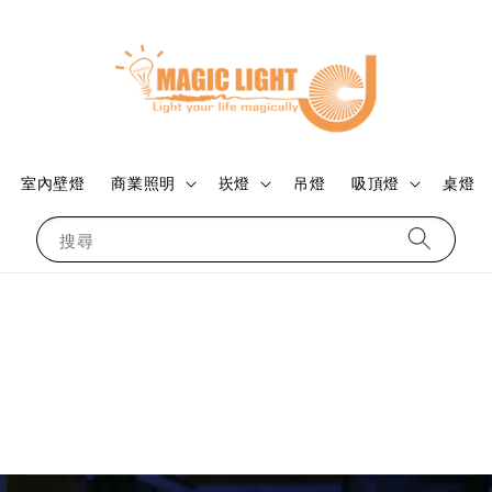
室內壁燈
商業照明
崁燈
吊燈
吸頂燈
桌燈
搜尋