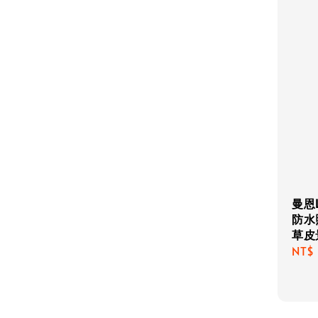
曼恩
防水
草皮
Regu
NT$
pric