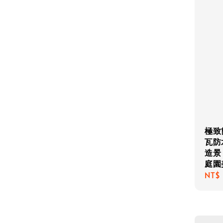
極致簡
瓦防
造景
庭園
Regu
NT$ 
pric