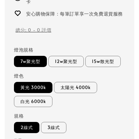
卡
安心購物保障：每筆訂單享一次免費退貨服務
總分:
0
-
0
評價
燈泡規格
7w聚光型
12w聚光型
15w散光型
燈色
黃光 3000k
太陽光 4000k
白光 6000k
規格
2線式
3線式