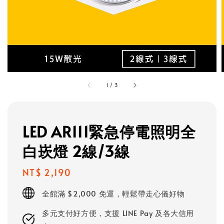
1
/
3
LED AR111緊急停電照明全
白崁燈 2線/3線
Regular
NT$ 2,190
price
全館滿 $2,000 免運，輕鬆帶走心儀好物
多元支付好方便，支援 LINE Pay 及各大信用