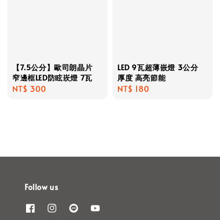
【7.5公分】歐司朗晶片
LED 9瓦超薄嵌燈 3公分
窄邊框LED防眩崁燈 7瓦
厚度 高亮節能
Regular
NT$ 300
Regular
NT$ 180
price
price
Follow us