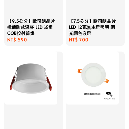
【9.5公分】歐司朗晶片
【7.5公分】歐司朗晶片
極簡防眩深杯 LED 崁燈
LED 12瓦無主燈照明 調
COB投射筒燈
光調色嵌燈
Regular
NT$ 590
Regular
NT$ 700
price
price