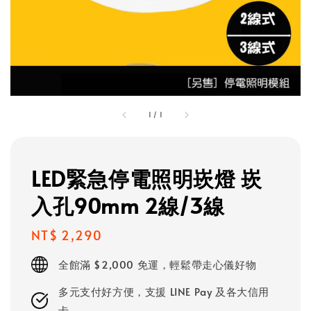
1
/
1
LED緊急停電照明崁燈 崁
入孔90mm 2線/3線
Regular
NT$ 2,290
price
全館滿 $2,000 免運，輕鬆帶走心儀好物
多元支付好方便，支援 LINE Pay 及各大信用
卡