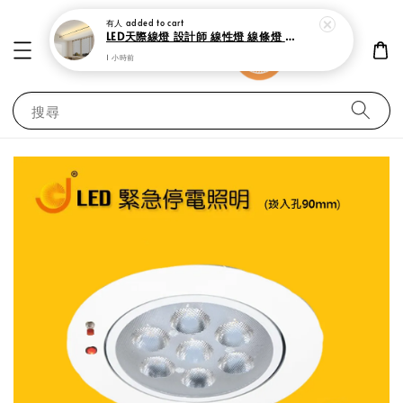
有人
added to cart
LED天際線燈 設計師 線性燈 線條燈 鋼帶燈
1 小時前
搜尋