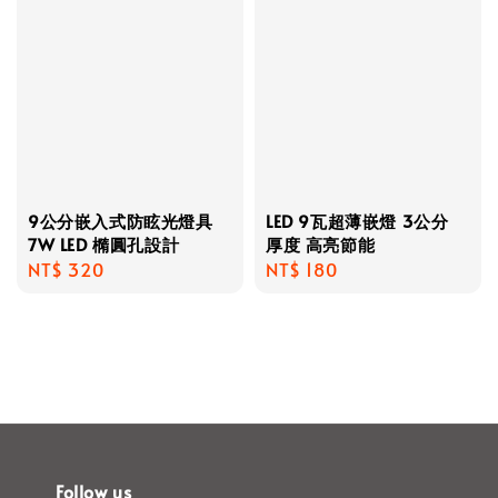
9公分嵌入式防眩光燈具
LED 9瓦超薄嵌燈 3公分
7W LED 橢圓孔設計
厚度 高亮節能
Regular
NT$ 320
Regular
NT$ 180
price
price
Follow us