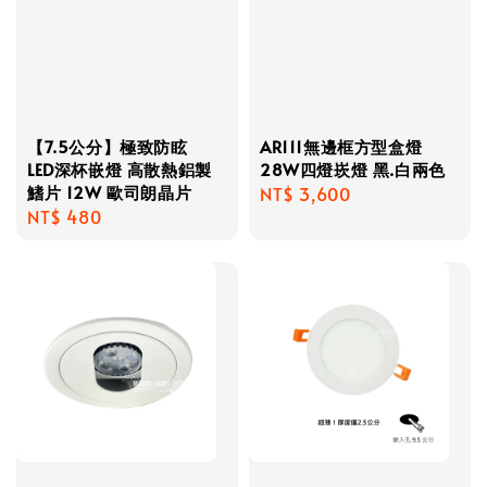
【7.5公分】極致防眩
AR111無邊框方型盒燈
LED深杯嵌燈 高散熱鋁製
28W四燈崁燈 黑.白兩色
鰭片 12W 歐司朗晶片
Regular
NT$ 3,600
Regular
NT$ 480
price
price