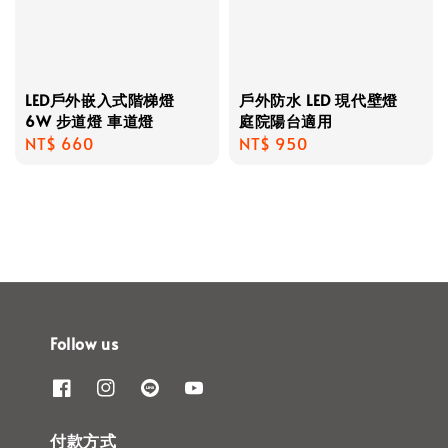
LED戶外嵌入式階梯燈
戶外防水 LED 現代壁燈
6W 步道燈 車道燈
庭院陽台適用
Regular
NT$ 660
Regular
NT$ 950
price
price
Follow us
付款方式