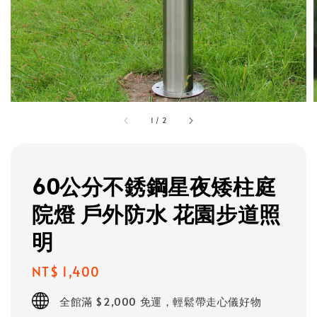
1
/
2
60公分不銹鋼星夜矮柱庭
院燈 戶外防水 花園步道照
明
Regular
NT$ 1,400
price
全館滿 $2,000 免運，輕鬆帶走心儀好物