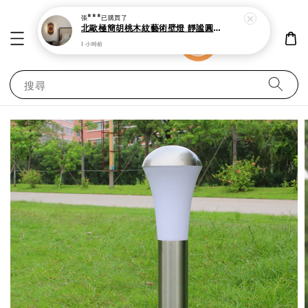
北歐極簡胡桃木紋藝術壁燈 靜謐圓弧間接照明I
1 小時前
搜尋