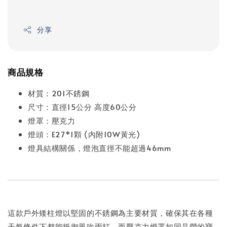
分享
商品規格
材質：201不銹鋼
尺寸：直徑15公分 高度60公分
燈罩：壓克力
燈頭：E27*1顆 (內附10W黃光)
燈具結構關係，燈泡直徑不能超過46mm
這款戶外矮柱燈以堅固的不銹鋼為主要材質，確保其在各種
天氣條件下都能抵御風吹雨打。而壓克力燈罩如同晶瑩的寶