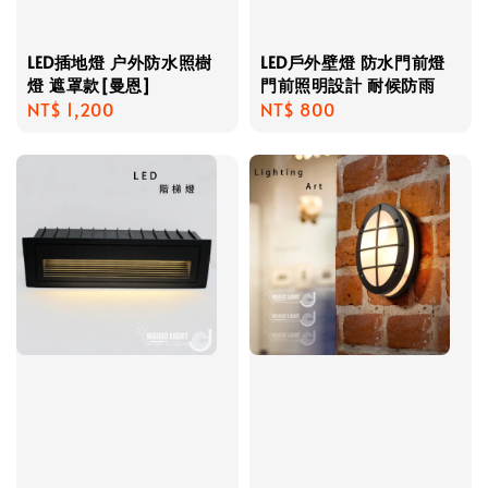
LED插地燈 户外防水照樹
LED戶外壁燈 防水門前燈
燈 遮罩款[曼恩]
門前照明設計 耐候防雨
Regular
NT$ 1,200
Regular
NT$ 800
price
price