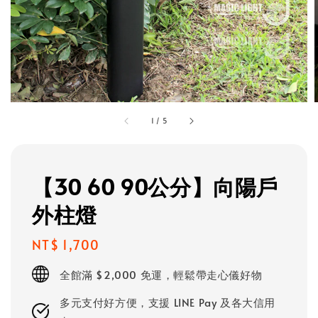
1
/
5
【30 60 90公分】向陽戶
外柱燈
Regular
NT$ 1,700
price
全館滿 $2,000 免運，輕鬆帶走心儀好物
多元支付好方便，支援 LINE Pay 及各大信用