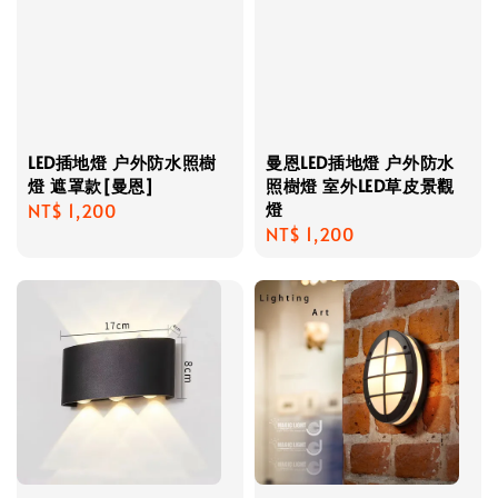
LED插地燈 户外防水照樹
曼恩LED插地燈 户外防水
燈 遮罩款[曼恩]
照樹燈 室外LED草皮景觀
燈
Regular
NT$ 1,200
Regular
NT$ 1,200
price
price