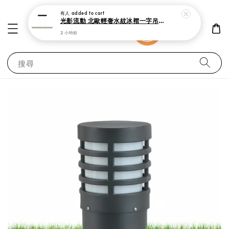
有人
added to cart
光影流動 北歐輕奢水紋冰褶一字吊燈 150cm 現代極簡黑 中島吧檯餐廳燈
2 小時前
搜尋