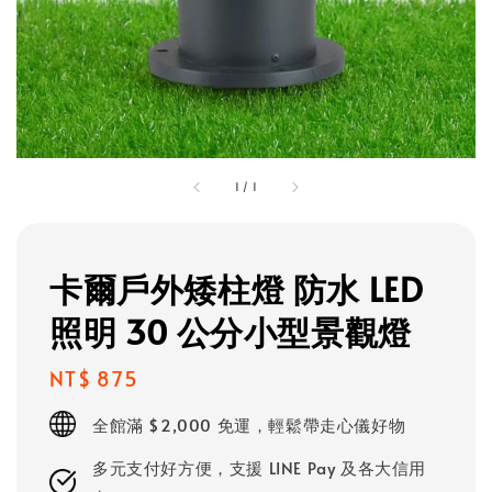
1
/
1
卡爾戶外矮柱燈 防水 LED
照明 30 公分小型景觀燈
Regular
NT$ 875
price
全館滿 $2,000 免運，輕鬆帶走心儀好物
多元支付好方便，支援 LINE Pay 及各大信用