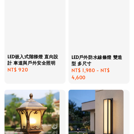
LED嵌入式階梯燈 直向設
LED戶外防水線條燈 雙造
計 車道與戶外安全照明
型 多尺寸
Regular
NT$ 920
Regular
NT$ 1,980
-
NT$
price
price
4,600