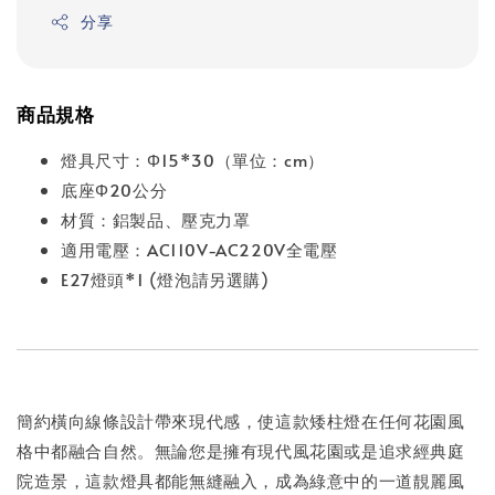
分享
商品規格
燈具尺寸：Φ15*30（單位：cm）
底座Φ20公分
材質：鋁製品、壓克力罩
適用電壓：AC110V-AC220V全電壓
E27燈頭*1 (燈泡請另選購)
簡約橫向線條設計帶來現代感，使這款矮柱燈在任何花園風
格中都融合自然。無論您是擁有現代風花園或是追求經典庭
院造景，這款燈具都能無縫融入，成為綠意中的一道靚麗風