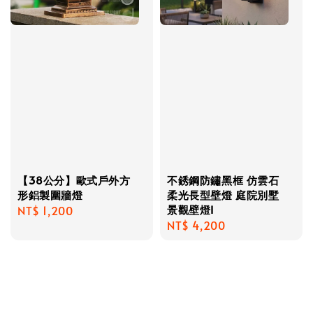
【38公分】歐式戶外方
不銹鋼防鏽黑框 仿雲石
形鋁製圍牆燈
柔光長型壁燈 庭院別墅
景觀壁燈I
Regular
NT$ 1,200
Regular
NT$ 4,200
price
price