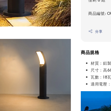
商品編號: O
分享
商品規格
材質：鋁
尺寸：高60
瓦數：18瓦 
適用電壓：A