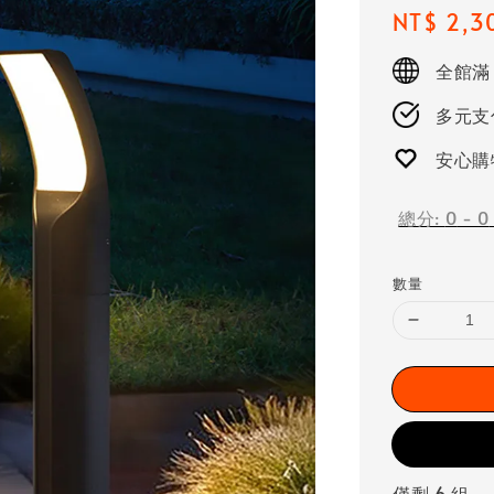
Regular
NT$ 2,3
price
全館滿
多元支付
安心購
總分:
0
-
0
數量
僅剩 6 組