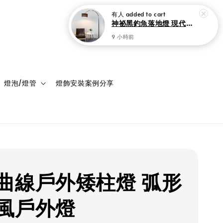
登入
購物車
燈泡/燈管
燈飾安裝案例分享
曲線戶外矮柱燈 弧形
風戶外燈