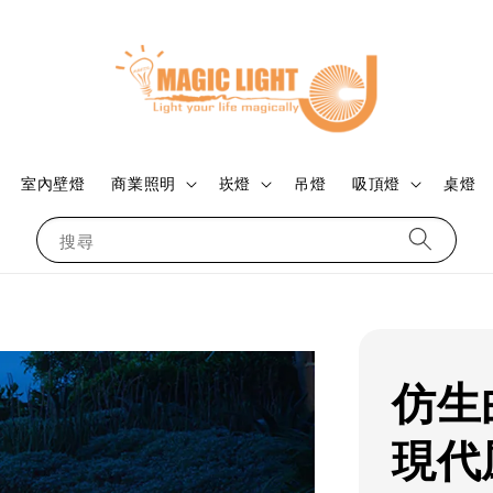
室內壁燈
商業照明
崁燈
吊燈
吸頂燈
桌燈
搜尋
仿生
現代