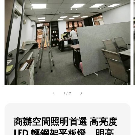
1
/
2
商辦空間照明首選 高亮度
LED 輕鋼架平板燈，明亮