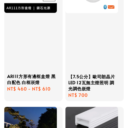
AR111方形有邊框盒燈 黑
【7.5公分】歐司朗晶片
白配色 白框崁燈
LED 12瓦無主燈照明 調
光調色嵌燈
Regular
NT$ 460
-
NT$ 610
Regular
NT$ 700
price
price