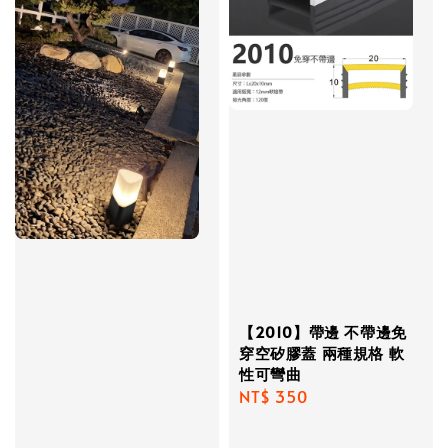
【2010】帶邊 不帶邊免
穿空矽膠蓋 兩種規格 軟
性可彎曲
Regular
NT$ 350
price