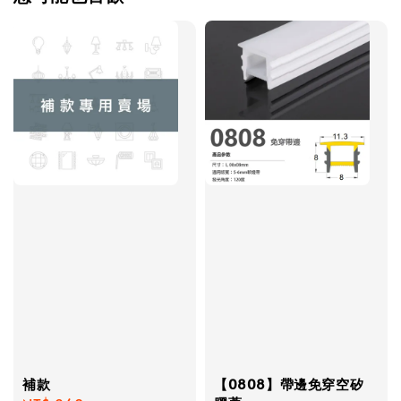
補款
【0808】帶邊免穿空矽