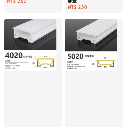
膠蓋
Regular
NT$ 260
Regular
NT$ 250
price
price