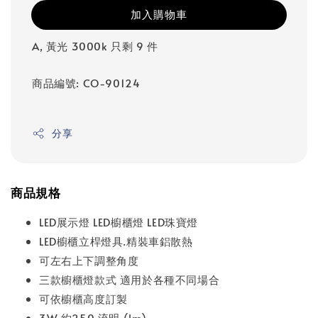
加入購物車
A, 黃光 3000k 只剩 9 件
商品編號: CO-90124
分享
商品規格
LED展示燈 LED櫥櫃燈 LED珠寶燈
LED櫥櫃立桿燈具.精裝車鋁散熱
可左右上下調整角度
三款櫥櫃燈款式 適用於各種不同場合
可依櫥櫃高度訂製
3W 約250 流明 (lm)