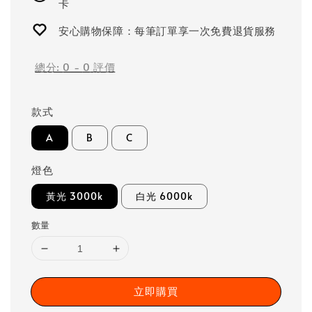
卡
安心購物保障：每筆訂單享一次免費退貨服務
總分:
0
-
0
評價
款式
A
B
C
燈色
黃光 3000k
白光 6000k
數量
立即購買