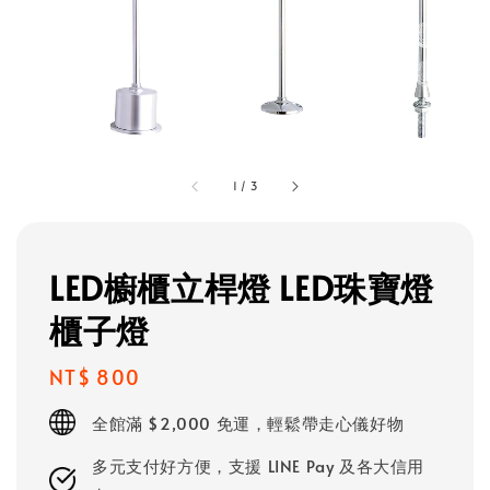
1
/
3
LED櫥櫃立桿燈 LED珠寶燈
櫃子燈
Regular
NT$ 800
price
全館滿 $2,000 免運，輕鬆帶走心儀好物
多元支付好方便，支援 LINE Pay 及各大信用