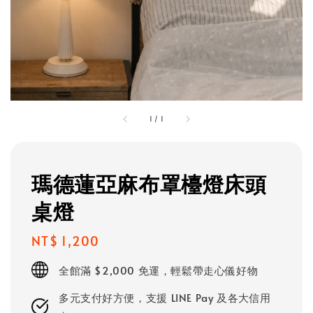
1
/
1
瑪德蓮亞麻布罩檯燈床頭
桌燈
Regular
NT$ 1,200
price
全館滿 $2,000 免運，輕鬆帶走心儀好物
多元支付好方便，支援 LINE Pay 及各大信用