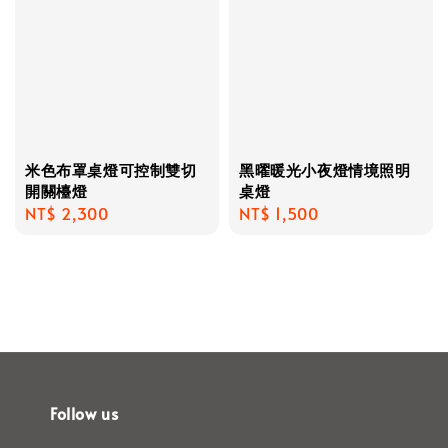
米色布罩桌燈可控制雙切
黑曜暖光小夜燈情境照明
開關檯燈
桌燈
Regular
NT$ 2,300
Regular
NT$ 1,500
price
price
Follow us