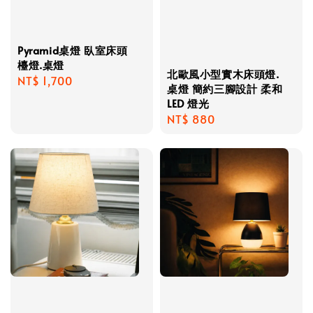
Pyramid桌燈 臥室床頭
檯燈.桌燈
北歐風小型實木床頭燈.
Regular
NT$ 1,700
桌燈 簡約三腳設計 柔和
price
LED 燈光
Regular
NT$ 880
price