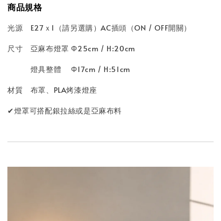
商品規格
光源 E27ｘ1（請另選購）AC插頭（ON / OFF開關）
尺寸 亞麻布燈罩 Φ25cm / H:20cm
燈具整體 Φ17cm / H:51cm
材質 布罩、PLA烤漆燈座
✔燈罩可搭配銀拉絲或是亞麻布料