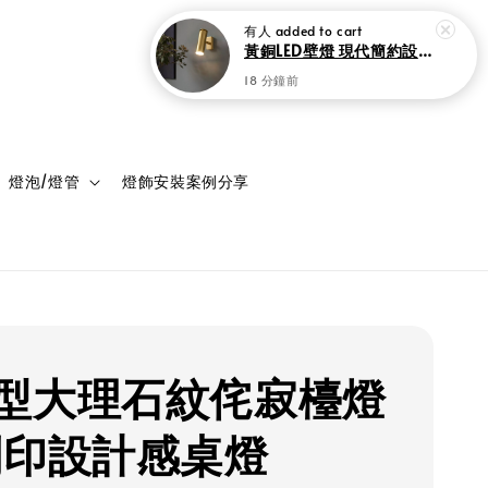
登入
購物車
燈泡/燈管
燈飾安裝案例分享
型大理石紋侘寂檯燈
列印設計感桌燈