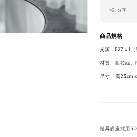
分享
商品規格
光源 E27ｘ1
材質 銀拉絲、P
尺寸 底25cm
燈具底座採用3D