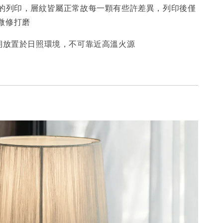
疊的列印，層紋皆屬正常故每一顆有些許差異，列印後僅
微修打磨
長期放置於日照環境，不可靠近高溫火源