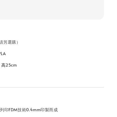
（請另選購）
LA
25cm
ｘ高
列印FDM技術0.4mm印製而成