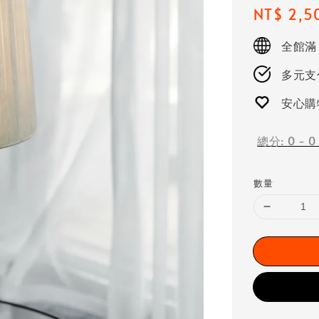
Regular
NT$ 2,5
price
全館滿
多元支付
安心購
總分:
0
-
0
數量