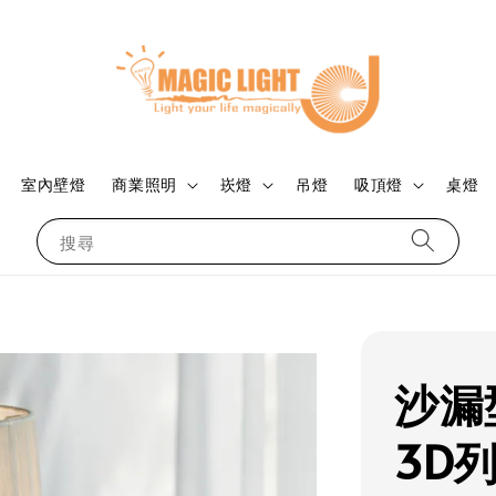
室內壁燈
商業照明
崁燈
吊燈
吸頂燈
桌燈
搜尋
沙漏
3D