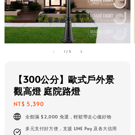
1
/
5
【300公分】歐式戶外景
觀高燈 庭院路燈
Regular
NT$ 5,390
price
全館滿 $2,000 免運，輕鬆帶走心儀好物
多元支付好方便，支援 LINE Pay 及各大信用