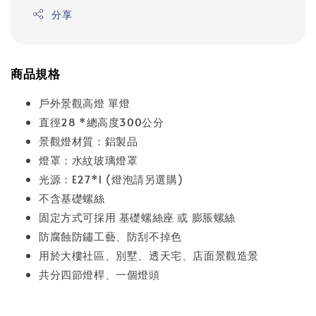
分享
商品規格
戶外景觀高燈 單燈
直徑28 *總高度300公分
景觀燈材質：鋁製品
燈罩：水紋玻璃燈罩
光源：E27*1 (燈泡請另選購)
不含基礎螺絲
固定方式可採用 基礎螺絲座 或 膨脹螺絲
防腐蝕防鏽工藝、防刮不掉色
用於大樓社區、別墅、透天宅、店面景觀造景
共分四節燈桿、一個燈頭