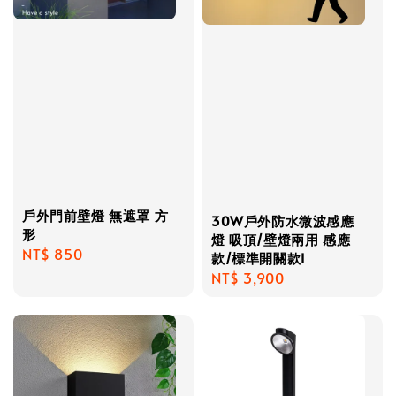
戶外門前壁燈 無遮罩 方
30W戶外防水微波感應
形
燈 吸頂/壁燈兩用 感應
Regular
NT$ 850
款/標準開關款I
price
Regular
NT$ 3,900
price