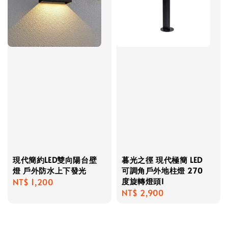
現代簡約LED雙向陽台壁
暮光之徑 現代極簡 LED
燈 戶外防水上下發光
可調角戶外地柱燈 270
度旋轉燈頭I
Regular
NT$ 1,200
Regular
NT$ 2,900
price
price