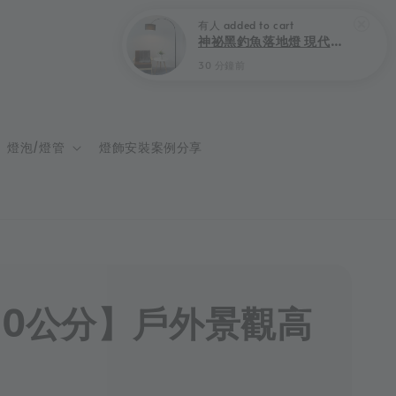
登入
購物車
燈泡/燈管
燈飾安裝案例分享
60公分】戶外景觀高