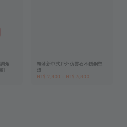
可調角
輕薄新中式戶外仿雲石不銹鋼壁
頭I
燈
Regular
NT$ 2,800
-
NT$ 3,800
price