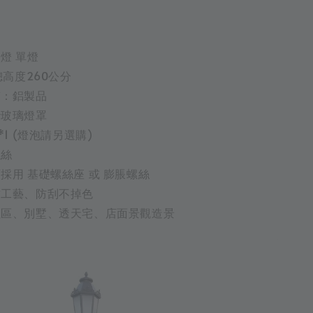
燈 單燈
總高度260公分
質：鋁製品
砂玻璃燈罩
*1 (燈泡請另選購)
螺絲
採用 基礎螺絲座 或 膨脹螺絲
鏽工藝、防刮不掉色
社區、別墅、透天宅、店面景觀造景