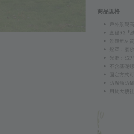
商品規格
戶外景觀高
直徑32 *
景觀燈材
燈罩：磨
光源：E27
不含基礎
固定方式可
防腐蝕防
用於大樓