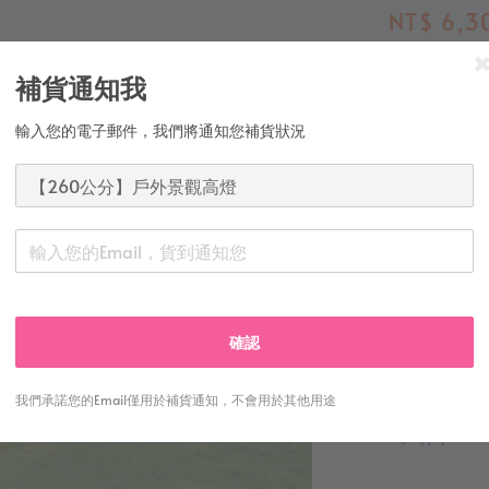
Regular
NT$ 6,3
price
全館滿
補貨通知我
多元支付
輸入您的電子郵件，我們將通知您補貨狀況
安心購
總分:
0
-
0
確認
我們承諾您的Email僅用於補貨通知，不會用於其他用途
分享