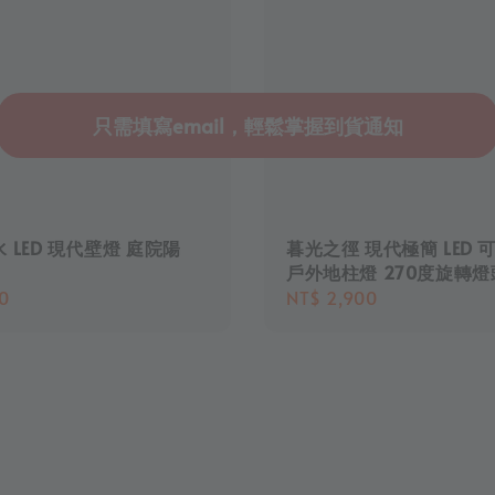
只需填寫email，輕鬆掌握到貨通知
 LED 現代壁燈 庭院陽
暮光之徑 現代極簡 LED 
戶外地柱燈 270度旋轉燈
r
0
Regular
NT$ 2,900
price