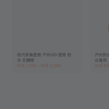
現代長條壁燈 戶外LED 壁燈 防
戶外防水
水 玄關燈
台適用
Regular
NT$ 1,700
-
NT$ 2,500
Regula
NT$ 95
price
price