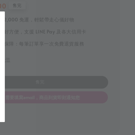
00
售完
 $2,000 免運，輕鬆帶走心儀好物
好方便，支援 LINE Pay 及各大信用卡
物保障：每筆訂單享一次免費退貨服務
評價
售完
只需要填寫email，商品到貨即刻通知您