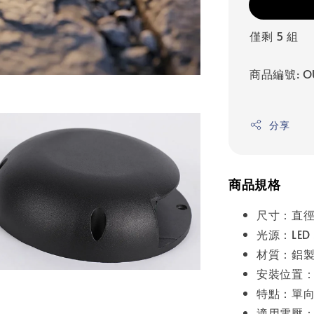
僅剩 5 組
商品編號: O
分享
商品規格
尺寸：直徑
光源：LED
材質：鋁
安裝位置：
特點：單
適用電壓：A