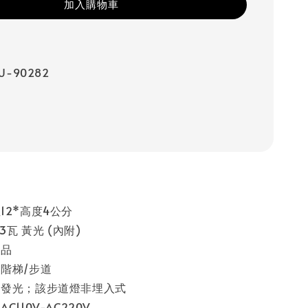
加入購物車
U-90282
12*高度4公分
 3瓦 黃光 (內附)
製品
階梯/步道
向發光；該步道燈非埋入式
C110V-AC220V