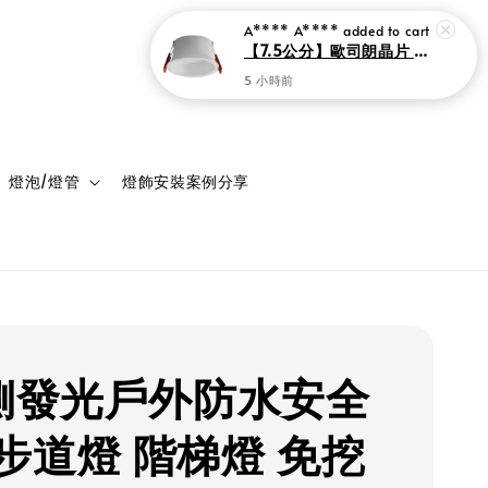
登入
購物車
燈泡/燈管
燈飾安裝案例分享
D側發光戶外防水安全
步道燈 階梯燈 免挖