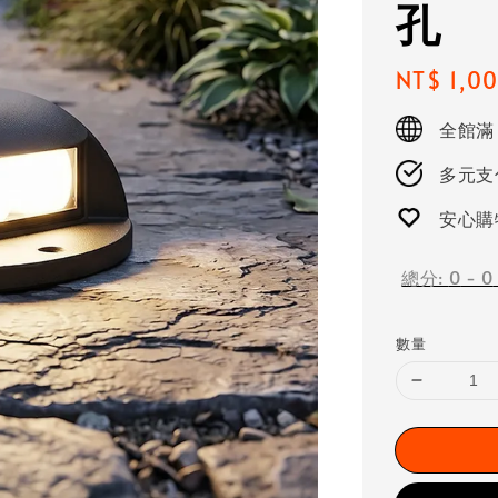
孔
Regular
NT$ 1,0
price
全館滿
多元支付
安心購
總分:
0
-
0
數量