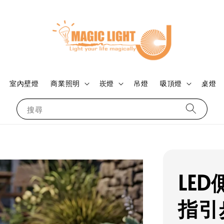
室內壁燈
商業照明
崁燈
吊燈
吸頂燈
桌燈
搜尋
LE
指引