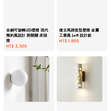
全銅可旋轉LED壁燈 現代
復古馬蹄造型壁燈 金屬
簡約風設計 附開關 床頭
工業風 Loft 設計款
燈
Regular
NT$ 1,800
Regular
NT$ 3,500
price
price