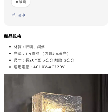
# 玻璃
分享
商品規格
材質：玻璃、銅藝
光源：E14燈泡 （內附5瓦黃光）
尺寸：長20*寬13公分 離牆12公分
適用電壓：AC110V-AC220V