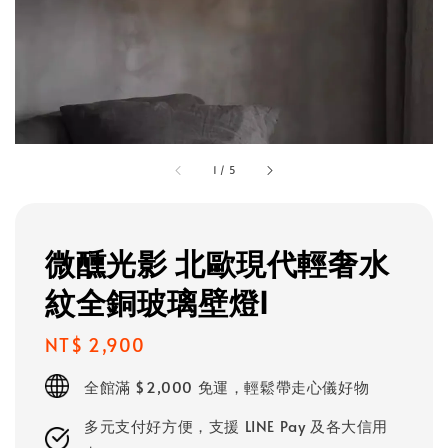
1
/
5
微醺光影 北歐現代輕奢水
紋全銅玻璃壁燈I
Regular
NT$ 2,900
price
全館滿 $2,000 免運，輕鬆帶走心儀好物
多元支付好方便，支援 LINE Pay 及各大信用