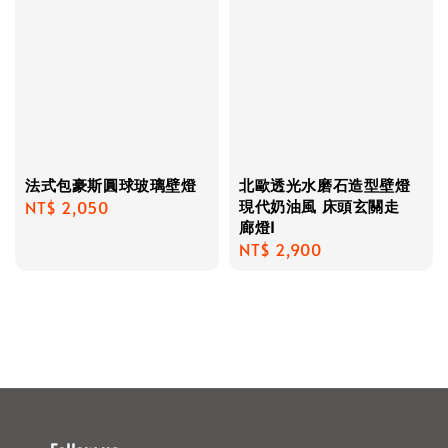
法式包豪斯圓球玻璃壁燈
北歐透光水磨石造型壁燈
現代奶油風 床頭玄關走
Regular
NT$ 2,050
廊燈I
price
Regular
NT$ 2,900
price