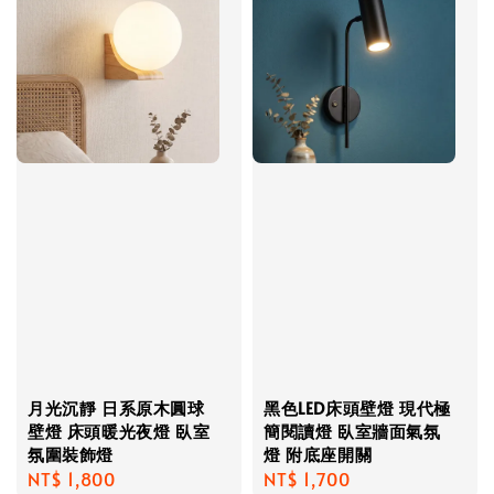
月光沉靜 日系原木圓球
黑色LED床頭壁燈 現代極
壁燈 床頭暖光夜燈 臥室
簡閱讀燈 臥室牆面氣氛
氛圍裝飾燈
燈 附底座開關
Regular
NT$ 1,800
Regular
NT$ 1,700