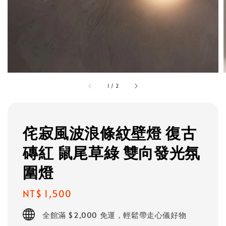
1
/
2
侘寂風波浪條紋壁燈 復古
磚紅 鼠尾草綠 雙向發光氛
圍燈
Regular
NT$ 1,500
price
全館滿 $2,000 免運，輕鬆帶走心儀好物