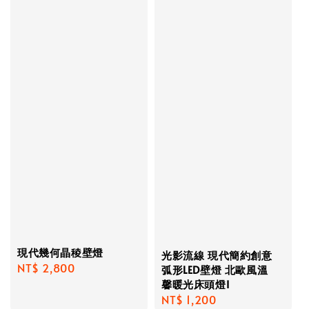
現代幾何晶稜壁燈
光影流線 現代簡約創意
Regular
NT$ 2,800
弧形LED壁燈 北歐風溫
馨暖光床頭燈I
price
Regular
NT$ 1,200