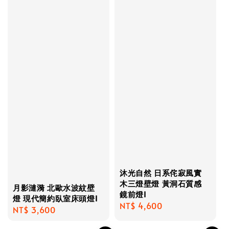
沐光自然 日系侘寂風實
木三燈壁燈 黃洞石質感
月影漣漪 北歐水波紋壁
鏡前燈I
燈 現代簡約臥室床頭燈I
Regular
NT$ 4,600
Regular
NT$ 3,600
price
price