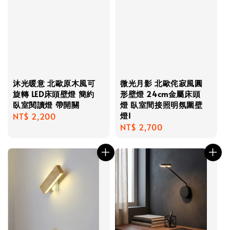
沐光暖意 北歐原木風可
微光月影 北歐侘寂風圓
旋轉 LED床頭壁燈 簡約
形壁燈 24cm金屬床頭
臥室閱讀燈 帶開關
燈 臥室間接照明氛圍壁
燈I
Regular
NT$ 2,200
Regular
NT$ 2,700
price
price