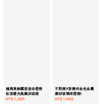
極簡黃銅霧面迷你壁燈
不對稱V形幾何金色金屬
臥室暖光氛圍床頭燈
磨砂玻璃球壁燈I
Regular
NT$ 1,200
Regular
NT$ 1,400
price
price