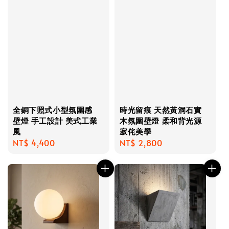
全銅下照式小型氛圍感
時光留痕 天然黃洞石實
壁燈 手工設計 美式工業
木氛圍壁燈 柔和背光源
風
寂侘美學
Regular
NT$ 4,400
Regular
NT$ 2,800
price
price