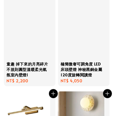
童趣 掉下來的月亮碎片
極簡微奢可調角度 LED
不規則圓型溫暖柔光氣
床頭壁燈 神秘黑銅金屬
氛室內壁燈I
120度旋轉閱讀燈
Regular
NT$ 2,200
Regular
NT$ 4,050
price
price