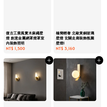
復古工業風實木麻繩壁
極簡輕奢 北歐黃銅玻璃
燈 創意金屬網罩燈罩室
壁燈 玄關走廊裝飾氛圍
內裝飾照明
壁燈I
Regular
NT$ 1,500
Regular
NT$ 3,160
price
price