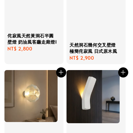
侘寂風天然黃洞石半圓
壁燈 奶油風客廳走廊燈I
天然洞石幾何交叉壁燈
Regular
NT$ 2,800
極簡侘寂風 日式原木風
price
Regular
NT$ 2,900
price