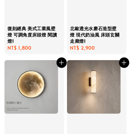
復刻經典 美式工業風壁
北歐透光水磨石造型壁
燈 可調角度床頭燈 閱讀
燈 現代奶油風 床頭玄關
燈I
走廊燈I
Regular
NT$ 1,800
Regular
NT$ 2,900
price
price