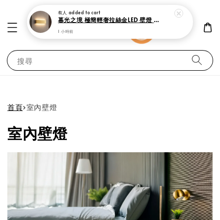
有人
added to cart
暮光之境 極簡輕奢拉絲金LED 壁燈 上下雙向發光
1 小時前
搜尋
首頁
›
室內壁燈
室內壁燈