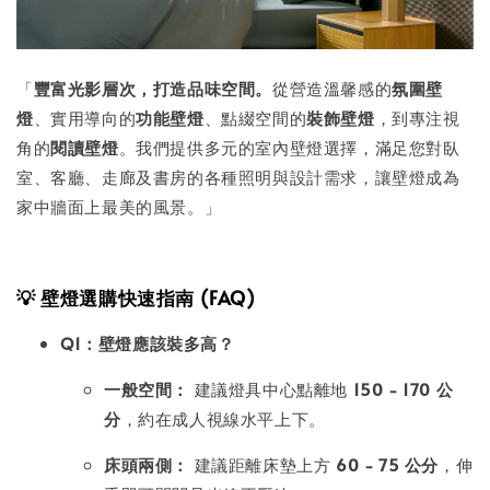
「
豐富光影層次，打造品味空間。
從營造溫馨感的
氛圍壁
燈
、實用導向的
功能壁燈
、點綴空間的
裝飾壁燈
，到專注視
角的
閱讀壁燈
。我們提供多元的室內壁燈選擇，滿足您對臥
室、客廳、走廊及書房的各種照明與設計需求，讓壁燈成為
家中牆面上最美的風景。」
💡 壁燈選購快速指南 (FAQ)
Q1：壁燈應該裝多高？
一般空間：
建議燈具中心點離地
150 - 170 公
分
，約在成人視線水平上下。
床頭兩側：
建議距離床墊上方
60 - 75 公分
，伸