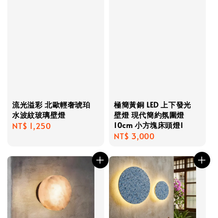
流光溢彩 北歐輕奢琥珀
極簡黃銅 LED 上下發光
水波紋玻璃壁燈
壁燈 現代簡約氛圍燈
10cm 小方塊床頭燈I
Regular
NT$ 1,250
Regular
NT$ 3,000
price
price