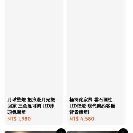
月球壁燈 把浪漫月光搬
極簡侘寂風 雲石圓柱
回家 三色溫可調 LED床
LED壁燈 現代簡約客廳
頭氛圍燈
背景牆燈I
Regular
NT$ 1,980
Regular
NT$ 4,580
price
price