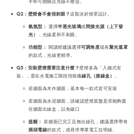
手即可開關且光線不壓迫。
Q2：壁燈會不會很刺眼？
這取決於燈罩設計。
氣氛型：
選擇
半透光玻璃
或
間接光源（上下發
光）
，光線柔和不刺眼。
功能型：
閱讀燈建議選擇
可調角度
或有
聚光遮罩
的款式，光線更精準。
Q3：安裝壁燈需要注意什麼？
壁燈多為「入牆式安
裝」，需在水電施工階段預留
出線孔（接線盒）
。
若牆面為木作牆面，基本每一款式皆可安裝
若牆面為水泥牆面，請確認壁燈底盤是否能夠蓋
住牆面出線盒，以免破口
提醒：
若牆面已完工且無出線孔，建議選擇帶有
插頭電線
的款式，或尋求專業電工拉明線。