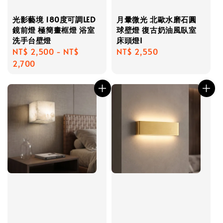
光影藝境 180度可調LED
月暈微光 北歐水磨石圓
鏡前燈 極簡畫框燈 浴室
球壁燈 復古奶油風臥室
洗手台壁燈
床頭燈I
Regular
NT$ 2,500
-
NT$
Regular
NT$ 2,550
price
2,700
price