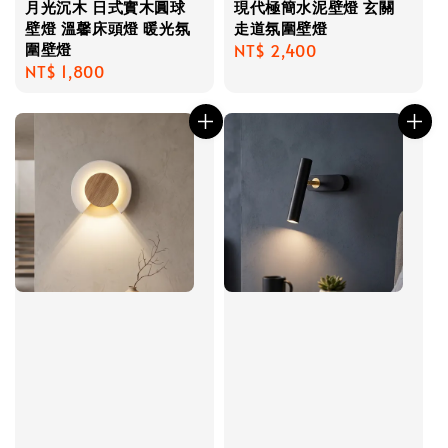
月光沉木 日式實木圓球
現代極簡水泥壁燈 玄關
壁燈 溫馨床頭燈 暖光氛
走道氛圍壁燈
圍壁燈
Regular
NT$ 2,400
Regular
NT$ 1,800
price
price