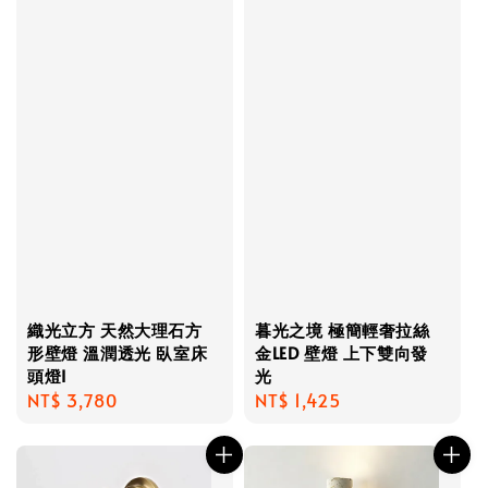
織光立方 天然大理石方
暮光之境 極簡輕奢拉絲
形壁燈 溫潤透光 臥室床
金LED 壁燈 上下雙向發
頭燈I
光
Regular
NT$ 3,780
Regular
NT$ 1,425
price
price