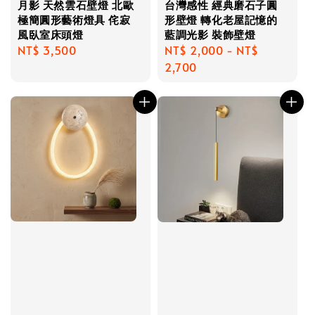
台灣感性 經典磨石子圓
月影 天然雲石壁燈 北歐
形壁燈 轉化老屋記憶的
極簡圓形藝術燈具 侘寂
藍調光影 裝飾壁燈
風臥室床頭燈
Regular
NT$ 2,000
-
NT$
Regular
NT$ 3,500
price
2,700
price