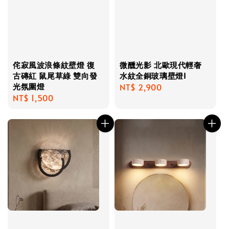
侘寂風波浪條紋壁燈 復
微醺光影 北歐現代輕奢
古磚紅 鼠尾草綠 雙向發
水紋全銅玻璃壁燈I
光氛圍燈
Regular
NT$ 2,900
Regular
NT$ 1,500
price
price