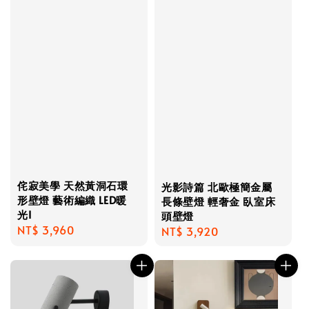
侘寂美學 天然黃洞石環
光影詩篇 北歐極簡金屬
形壁燈 藝術編織 LED暖
長條壁燈 輕奢金 臥室床
光I
頭壁燈
Regular
NT$ 3,960
Regular
NT$ 3,920
price
price