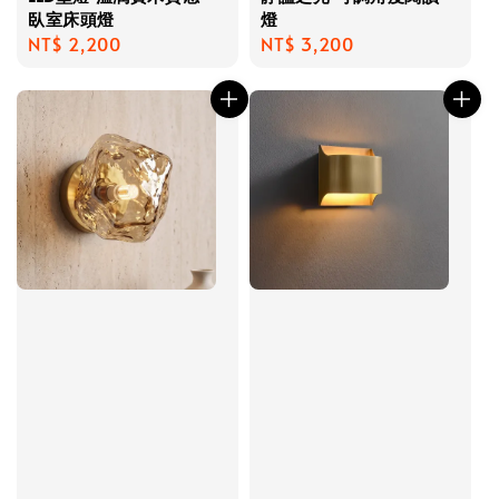
臥室床頭燈
燈
Regular
NT$ 2,200
Regular
NT$ 3,200
price
price