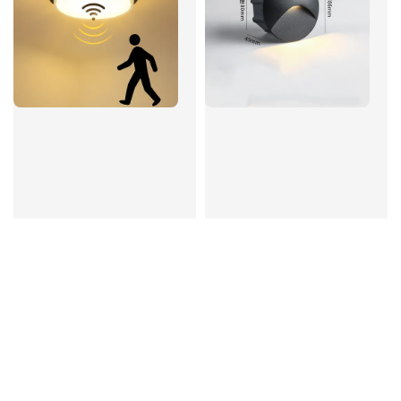
50W戶外防水微波感應
戶外嵌入式LED階梯燈 防
燈 吸頂/壁燈兩用 感應
水走道燈 玄關照明 感應
款/標準開關款
階梯燈
Regular
NT$ 4,700
Regular
NT$ 500
-
NT$ 850
price
price