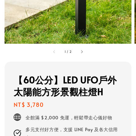
1
/
2
【60公分】LED UFO戶外
太陽能方形景觀柱燈H
Regular
NT$ 3,780
price
全館滿 $2,000 免運，輕鬆帶走心儀好物
多元支付好方便，支援 LINE Pay 及各大信用