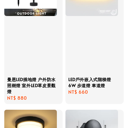
曼恩LED插地燈 户外防水
LED戶外嵌入式階梯燈
照樹燈 室外LED草皮景觀
6W 步道燈 車道燈
燈
Regular
NT$ 660
Regular
NT$ 880
price
price