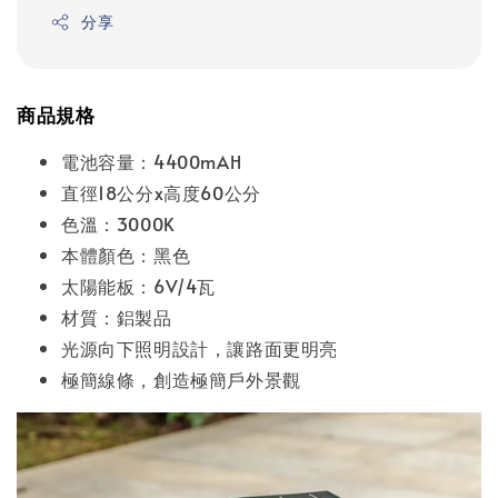
分享
商品規格
電池容量：4400mAH
直徑18公分x高度60公分
色溫：3000K
本體顏色：黑色
太陽能板：6V/4瓦
材質：鋁製品
光源向下照明設計，讓路面更明亮
極簡線條，創造極簡戶外景觀