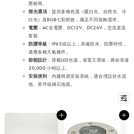
壓耐用。
燈光選項
：提供多種色溫（暖白光、自然光、冷
白光）及RGB七彩燈效，滿足不同裝飾需求。
電壓
：AC全電壓、DC12V、DC24V，交流直流
客製
防護等級
：IP65或以上，具備防水、防塵特性，
適應各種天氣條件。
節能設計
：搭載LED光源，省電又環保，壽命長達
20,000 小時以上。
安裝便利
：內建簡易安裝系統，適合埋設於水泥
地、草坪或磚石地面。