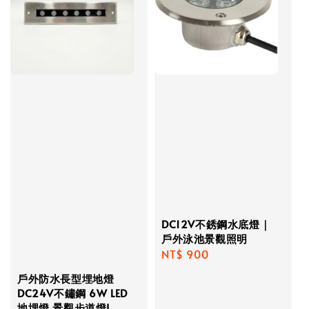
DC12V不銹鋼水底燈｜
戶外泳池景觀照明
Regular
NT$ 900
price
戶外防水長型埋地燈
DC24V不鏽鋼 6W LED
地埋燈 景觀步道燈I