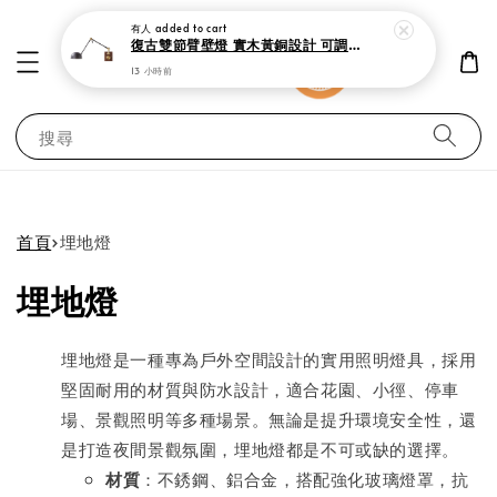
有人
added to cart
復古雙節臂壁燈 實木黃銅設計 可調式工作閱讀燈
13 小時前
搜尋
首頁
›
埋地燈
埋地燈
埋地燈是一種專為戶外空間設計的實用照明燈具，採用
堅固耐用的材質與防水設計，適合花園、小徑、停車
場、景觀照明等多種場景。無論是提升環境安全性，還
是打造夜間景觀氛圍，埋地燈都是不可或缺的選擇。
材質
：不銹鋼、鋁合金，搭配強化玻璃燈罩，抗