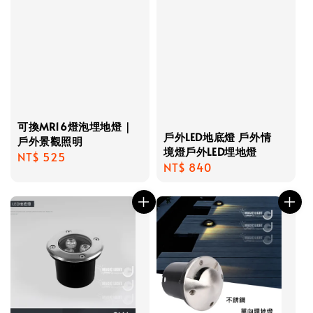
可換MR16燈泡埋地燈｜
戶外LED地底燈 戶外情
戶外景觀照明
境燈戶外LED埋地燈
Regular
NT$ 525
Regular
NT$ 840
price
price