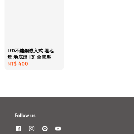
LED不鏽鋼嵌入式 埋地
燈 地底燈 1瓦 全電壓
Regular
NT$ 400
price
Follow us