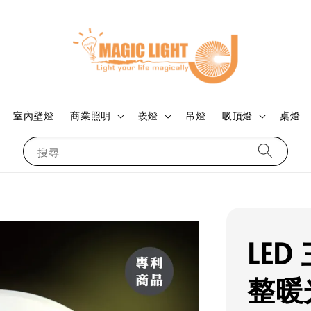
室內壁燈
商業照明
崁燈
吊燈
吸頂燈
桌燈
搜尋
LE
整暖