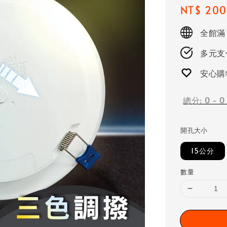
Regular
NT$ 200
price
全館滿
多元支付
安心購
總分:
0
-
0
開孔大小
15公分
數量