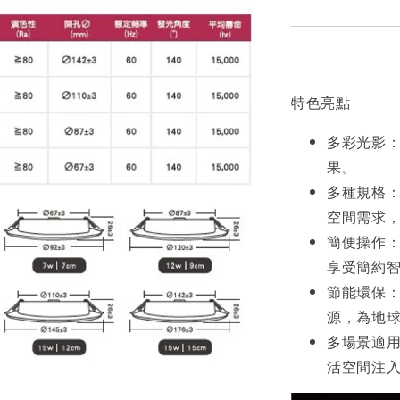
特色亮點
多彩光影
果。
多種規格：
空間需求
簡便操作
享受簡約
節能環保：
源，為地
多場景適
活空間注