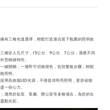
：擁有三種色溫選擇，輕鬆打造適合當下氛圍的照明效
三種崁入孔尺寸，15公分、9公分、7公分，適應不同
，外型精緻時尚。
：一鍵開關，一撥即可切換燈色，告別繁複步驟，輕鬆
智能照明。
採用高效能LED光源，不僅提供明亮照明，更節省能
球盡一份心力。
用：適用於臥室、客廳、辦公室等多種場合，為您的生
入靈動光彩。