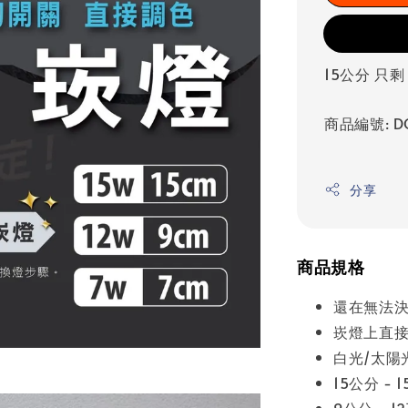
15公分 只剩 
商品編號: D
分享
商品規格
還在無法決
崁燈上直
白光/太陽
15公分 - 
9公分 - 1