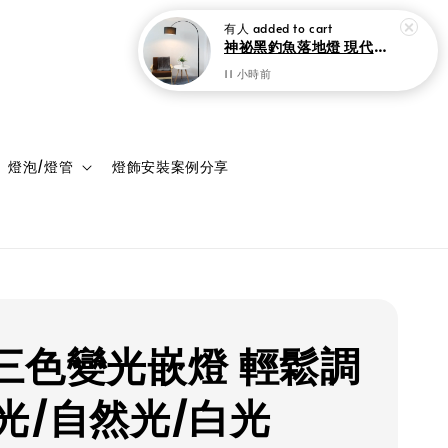
登入
購物車
燈泡/燈管
燈飾安裝案例分享
D 三色變光嵌燈 輕鬆調
光/自然光/白光