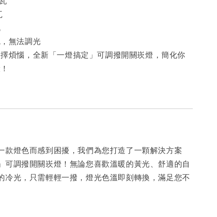
瓦
孔
色，無法調光
選擇煩惱，全新「一燈搞定」可調撥開關崁燈，簡化你
驗！
一款燈色而感到困擾，我們為您打造了一顆解決方案
」可調撥開關崁燈！無論您喜歡溫暖的黃光、舒適的自
的冷光，只需輕輕一撥，燈光色溫即刻轉換，滿足您不