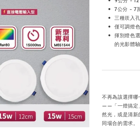
7公分 - 7
三種崁入
僅可調燈
揮別燈色
的光影體
不再為該選擇哪
——「一燈搞定
然光，或是清新
同場合的需求。