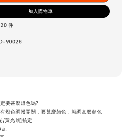
加入購物車
20 件
O-90028
定要甚麼燈色嗎?
接有燈色調撥開關，要甚麼顏色，就調甚麼顏色
光/黃光1組搞定
15瓦
2瓦