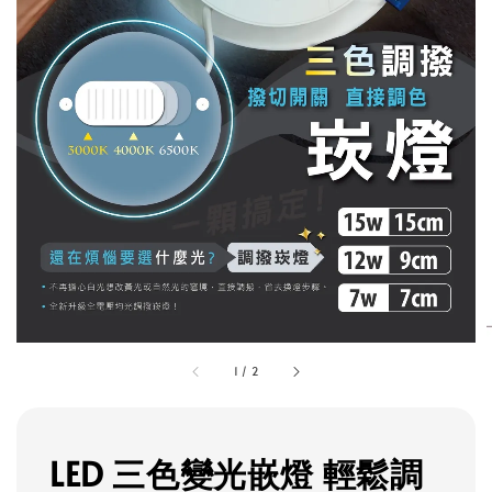
1
/
2
LED 三色變光嵌燈 輕鬆調