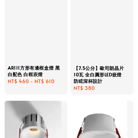
AR111方形有邊框盒燈 黑
【7.5公分】歐司朗晶片
白配色 白框崁燈
10瓦 全白圓形LED嵌燈
防眩深杯設計
Regular
NT$ 460
-
NT$ 610
Regular
NT$ 380
price
price