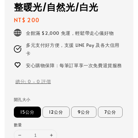
整暖光/自然光/白光
Regular
NT$ 200
price
全館滿 $2,000 免運，輕鬆帶走心儀好物
多元支付好方便，支援 LINE Pay 及各大信用
卡
安心購物保障：每筆訂單享一次免費退貨服務
總分:
0
-
0
評價
開孔大小
15公分
12公分
9公分
7公分
數量