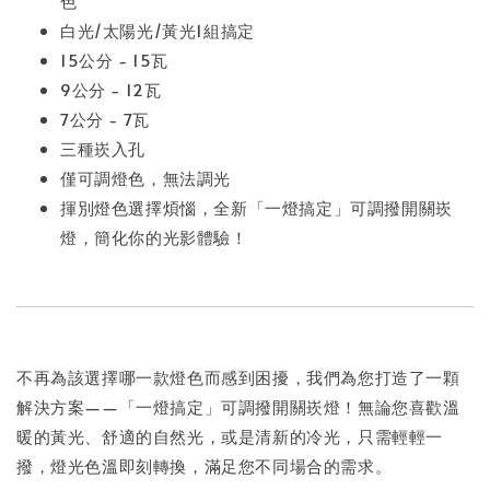
色
白光/太陽光/黃光1組搞定
15公分 - 15瓦
9公分 - 12瓦
7公分 - 7瓦
三種崁入孔
僅可調燈色，無法調光
揮別燈色選擇煩惱，全新「一燈搞定」可調撥開關崁
燈，簡化你的光影體驗！
不再為該選擇哪一款燈色而感到困擾，我們為您打造了一顆
解決方案——「一燈搞定」可調撥開關崁燈！無論您喜歡溫
暖的黃光、舒適的自然光，或是清新的冷光，只需輕輕一
撥，燈光色溫即刻轉換，滿足您不同場合的需求。