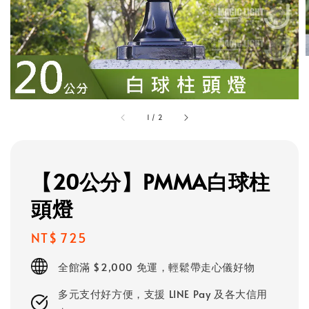
1
/
2
【20公分】PMMA白球柱
頭燈
Regular
NT$ 725
price
全館滿 $2,000 免運，輕鬆帶走心儀好物
多元支付好方便，支援 LINE Pay 及各大信用