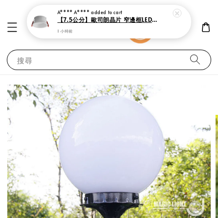
A**** A****
added to cart
【7.5公分】歐司朗晶片 窄邊框LED防眩崁燈 7瓦
1 小時前
搜尋