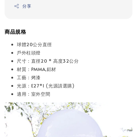
分享
商品規格
球體20公分直徑
戶外柱頭燈
尺寸：直徑20 * 高度32公分
材質：PMMA,鋁材
工藝：烤漆
光源：E27*1 (光源請選購)
適用：室外空間