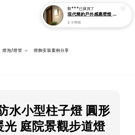
登入
購物車
燈泡/燈管
燈飾安裝案例分享
防水小型柱子燈 圓形
D暖光 庭院景觀步道燈