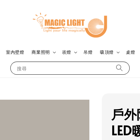
室內壁燈
商業照明
崁燈
吊燈
吸頂燈
桌燈
搜尋
戶外
LE