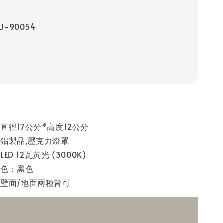
U-90054
直徑17公分*高度12公分
鋁製品,壓克力燈罩
D 12瓦黃光 (3000K)
顏色：黑色
壁面/地面兩種皆可