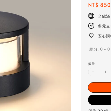
Regular
NT$ 850
price
全館滿
多元支付
安心購
總分:
0
-
0
數量
僅剩 20 組