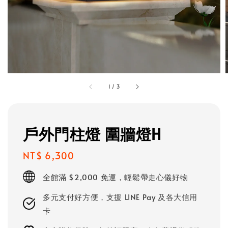
1
/
3
戶外門柱燈 圍牆燈H
Regular
NT$ 6,300
price
全館滿 $2,000 免運，輕鬆帶走心儀好物
多元支付好方便，支援 LINE Pay 及各大信用
卡