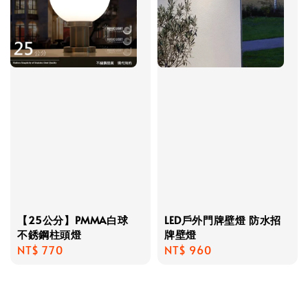
【25公分】PMMA白球
LED戶外門牌壁燈 防水招
不銹鋼柱頭燈
牌壁燈
Regular
NT$ 770
Regular
NT$ 960
price
price