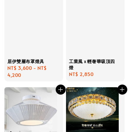
居伊雙層布罩燈具
工業風ｘ輕奢華吸頂四
燈
Regular
NT$ 3,600
-
NT$
Regular
NT$ 2,850
price
4,200
price