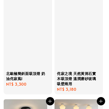
北歐極簡斜面吸頂燈 奶
侘寂之境 天然黃洞石實
油侘寂風I
木吸頂燈 溫潤磨砂玻璃
吸壁兩用
Regular
NT$ 3,300
Regular
NT$ 3,180
price
price