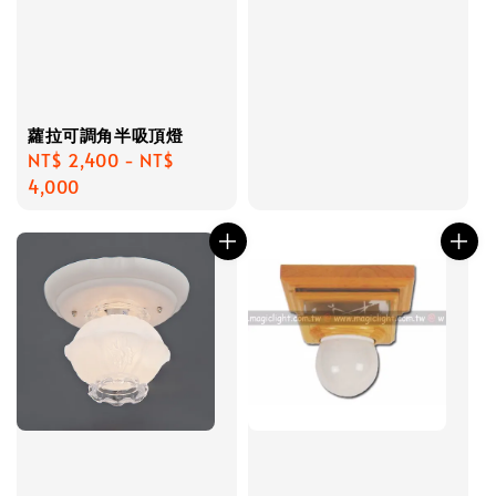
蘿拉可調角半吸頂燈
Regular
NT$ 2,400
-
NT$
price
4,000