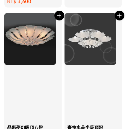
Regular
NT$ 3,600
price
晶彩夢幻吸頂八燈
齊拉水晶半吸頂燈