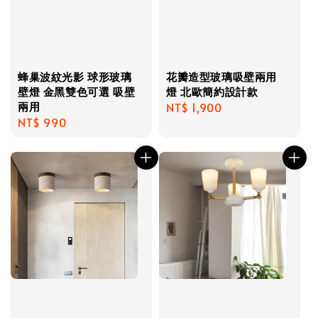
蜂巢波紋光影 球形玻璃
花瓣造型玻璃吸壁兩用
壁燈 金黑雙色可選 吸壁
燈 北歐簡約設計款
兩用
Regular
NT$ 1,900
Regular
NT$ 990
price
price