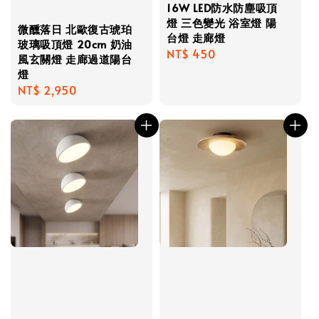
16W LED防水防塵吸頂
燈 三色變光 浴室燈 陽
微醺落日 北歐復古琥珀
台燈 走廊燈
玻璃吸頂燈 20cm 奶油
Regular
NT$ 450
風玄關燈 走廊過道陽台
price
燈
Regular
NT$ 2,950
price