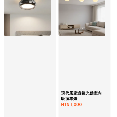
現代居家透鏡光點室內
吸頂單燈
Regular
NT$ 1,000
price