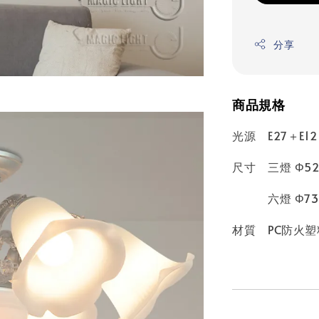
分享
商品規格
光源 E27＋E
尺寸 三燈 Φ52cm
六燈 Φ73cm 
材質 PC防火塑