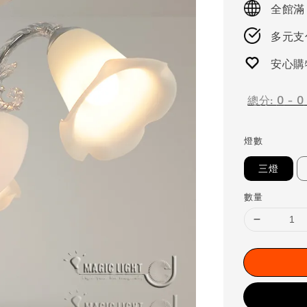
全館滿
多元支付
安心購
總分:
0
-
0
燈數
三燈
數量