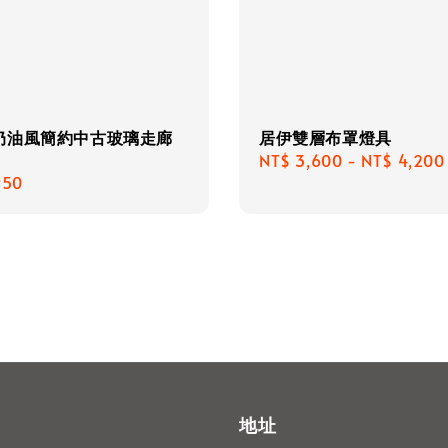
奶油風簡約中古玻璃走廊
居伊雙層布罩燈具
Regular
NT$ 3,600
-
NT$ 4,200
r
950
price
地址