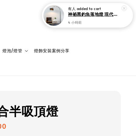
有人
added to cart
神祕黑釣魚落地燈 現代家居裝飾 客廳 書房與臥室立燈
4 小時前
登入
購物車
燈泡/燈管
燈飾安裝案例分享
合半吸頂燈
00