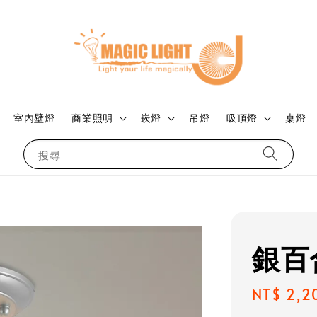
室內壁燈
商業照明
崁燈
吊燈
吸頂燈
桌燈
搜尋
銀百
Regular
NT$ 2,2
price