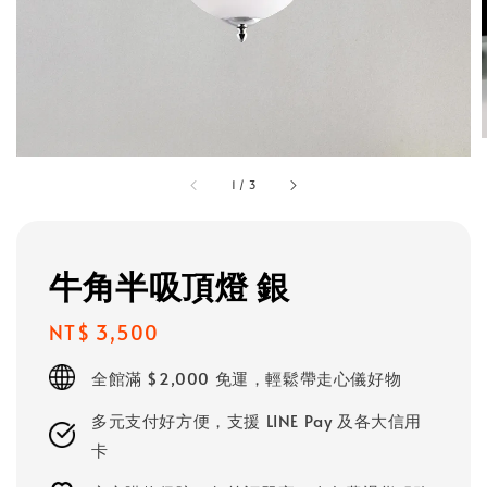
1
/
3
牛角半吸頂燈 銀
Regular
NT$ 3,500
price
全館滿 $2,000 免運，輕鬆帶走心儀好物
多元支付好方便，支援 LINE Pay 及各大信用
卡