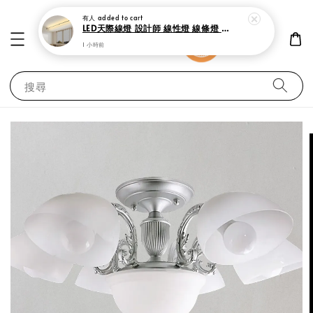
有人
added to cart
LED天際線燈 設計師 線性燈 線條燈 鋼帶燈
1 小時前
搜尋