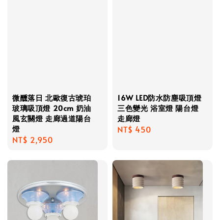
微醺落日 北歐復古琥珀
16W LED防水防塵吸頂燈
玻璃吸頂燈 20cm 奶油
三色變光 浴室燈 陽台燈
風玄關燈 走廊過道陽台
走廊燈
燈
Regular
NT$ 450
Regular
NT$ 2,950
price
price