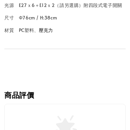
光源 E27ｘ6＋E12ｘ2（請另選購）附四段式電子開關
尺寸 Φ76cm / H:38cm
材質 PC塑料、
壓克力
商品評價