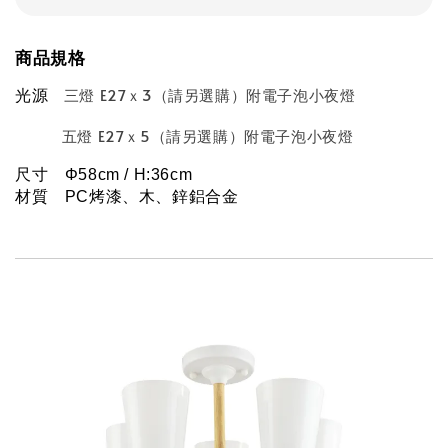
商品規格
三燈 E27ｘ3（請另選購）附電子泡小夜燈
光源
五燈 E27ｘ5（請另選購）附電子泡小夜燈
尺寸　Φ
58cm / H:36cm
材質　PC烤漆、木、鋅鋁合金