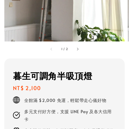
1
/
2
暮生可調角半吸頂燈
Regular
NT$ 2,100
price
全館滿 $2,000 免運，輕鬆帶走心儀好物
多元支付好方便，支援 LINE Pay 及各大信用
卡