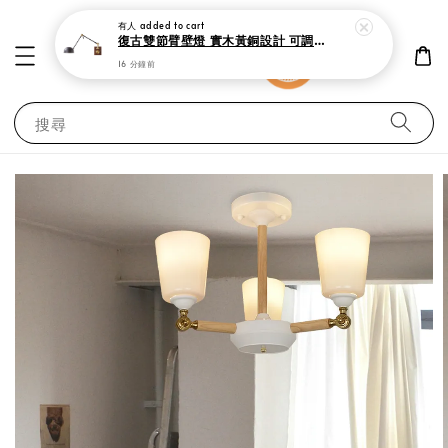
有人
added to cart
復古雙節臂壁燈 實木黃銅設計 可調式工作閱讀燈
16 分鐘前
搜尋