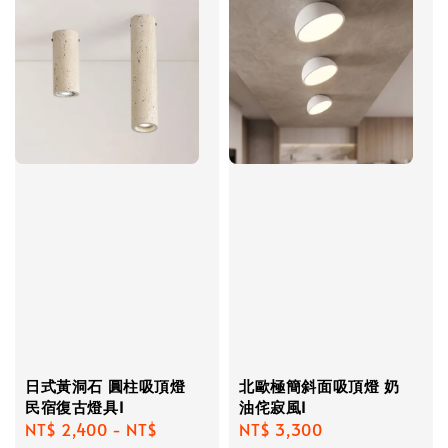
日式黃洞石 圓柱吸頂燈
北歐極簡斜面吸頂燈 奶
民宿復古燈具I
油侘寂風I
Regular
NT$ 2,400
-
NT$
Regular
NT$ 3,300